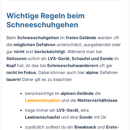
Wichtige Regeln beim
Schneeschuhgehen
Beim
Schneeschuhgehen
im
freien Gelände
werden oft
die
möglichen Gefahren
unterschätzt, ausgeblendet oder
gar
nicht
erst
berücksichtigt.
Während man bei
Skitouren
sofort ein
LVS-Gerät, Schaufel und Sonde
im
Kopf
hat, ist das bei
Schneeschuhwanderern
oft gar
nicht im Fokus.
Dabei können auch hier
alpine
Gefahren
lauern!
Daher gilt es zu beachten
berücksichtige im
alpinen Gelände
die
Lawinensituation
und die
Wetterverhältnisse
trage immer ein
LVS-Gerät,
eine
Lawinenschaufel
und eine
Sonde
mit Dir
zusätzlich solltest du ein
Biwaksack
und
Erste-