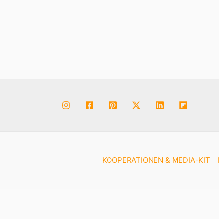
an den Mont Blanc denken. Von dem
französischen Ort
KOOPERATIONEN & MEDIA-KIT
Abonnieren