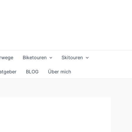
rwege
Biketouren
Skitouren
atgeber
BLOG
Über mich