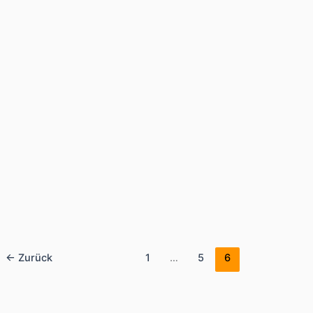
Schrecksee Wanderung: Bergtour ab
Hinterstein zum schönsten Bergsee im
Allgäu
6. August 2014
Die Schrecksee Wanderung führt von Hinterstein bei Bad
Hindelang zu einem der bekanntesten Bergseen der
Allgäuer Alpen. Auf der rund
←
Zurück
1
…
5
6