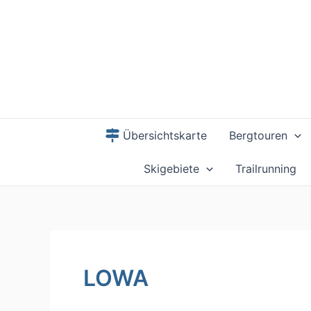
Zum
Inhalt
springen
Übersichtskarte
Bergtouren
Skigebiete
Trailrunning
LOWA