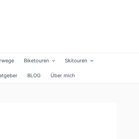
rwege
Biketouren
Skitouren
atgeber
BLOG
Über mich