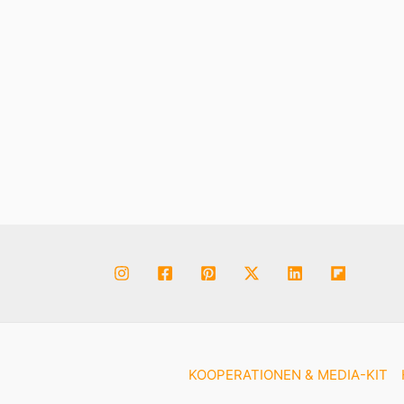
23. Februar 2024
Der Rosmarinweg (Sentiero dei Rosmarini)
auf Elba führt entlang der malerischen
Südküste von Campo n‘ell Elba zum Strand
von Fonza. […]
KOOPERATIONEN & MEDIA-KIT