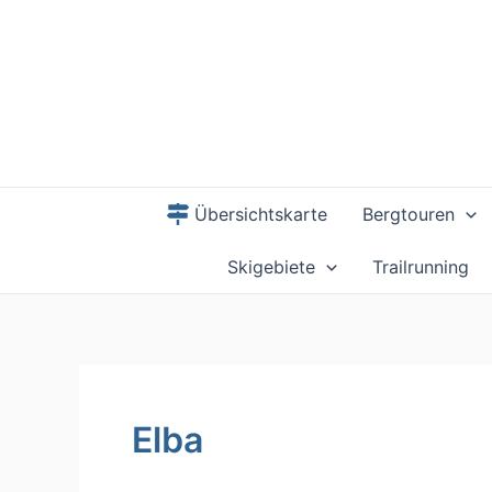
Zum
Inhalt
springen
Übersichtskarte
Bergtouren
Skigebiete
Trailrunning
Elba