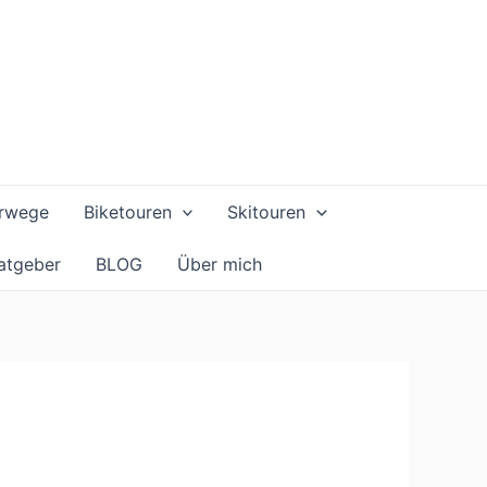
rwege
Biketouren
Skitouren
atgeber
BLOG
Über mich