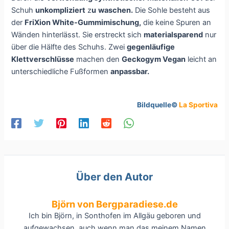
Schuh
unkompliziert
z
u
waschen.
Die Sohle besteht aus
der
FriXion White-Gummimischung,
die keine Spuren an
Wänden hinterlässt. Sie erstreckt sich
materialsparend
nur
über die Hälfte des Schuhs. Zwei
gegenläufige
Klettverschlüsse
machen den
Geckogym Vegan
leicht an
unterschiedliche Fußformen
anpassbar.
Bildquelle©
La Sportiva
Über den Autor
Björn von Bergparadiese.de
Ich bin Björn, in Sonthofen im Allgäu geboren und
aufgewachsen, auch wenn man das meinem Namen