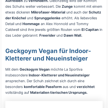
Aufreiben
zu
verhindern.
Gleichzeitig wird der Komfort
des Schuhs weiter verbessert. Die
Zunge
kommt mit einem
etwas dickeren
Mikrofaser-Material
und auch der
Schutz
der Knöchel
und
Sprunggelenke
erhöht. Als liebevolles
Detail und
Hommage
an Alex Honnold und Tommy
Caldwell sind ihre jeweils größten Routen vom
El Capitan
in
das Leder gebrannt:
Freerider
und
Dawn Wall.
Geckgoym Vegan für Indoor-
Kletterer und Neueinsteiger
Mit dem
Geckogym Vegan
möchte La Sportiva
insbesondere
Indoor-Kletterer und Neueinsteiger
ansprechen. Der Schuh zeichnet sich durch eine
besonders
komfortable Passform
aus und
verzichtet
vollständig auf
Materialien tierischen Ursprungs.